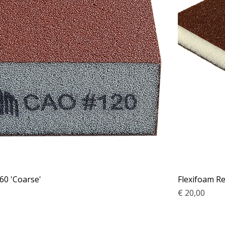
60 'Coarse'
Flexifoam Re
Prijs
€ 20,00