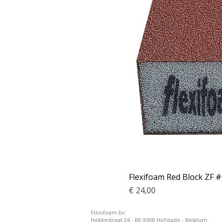
Flexifoam Red Block ZF #
Prijs
€ 24,00
Flexifoam bv
Hekkestraat 24 - BE-9308 Hofstade - Belgium